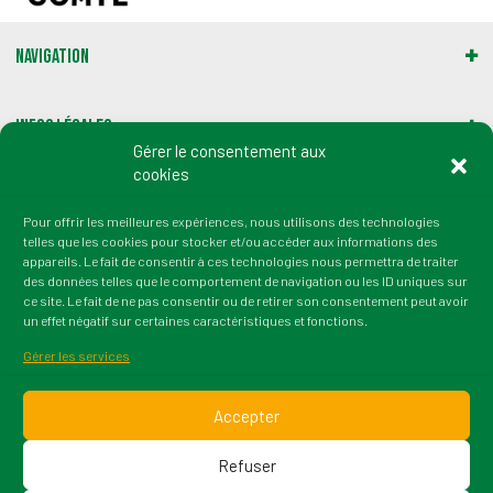
Navigation
Infos légales
Gérer le consentement aux
cookies
Gestion des cookies
Pour offrir les meilleures expériences, nous utilisons des technologies
telles que les cookies pour stocker et/ou accéder aux informations des
Adresse :
appareils. Le fait de consentir à ces technologies nous permettra de traiter
2 rue du Professeur Marion
des données telles que le comportement de navigation ou les ID uniques sur
21000 Dijon
ce site. Le fait de ne pas consentir ou de retirer son consentement peut avoir
un effet négatif sur certaines caractéristiques et fonctions.
tél. : 03 80 72 64 50
fax : 03 80 36 45 38
Gérer les services
Email : contact@irtess.fr
Accepter
Refuser