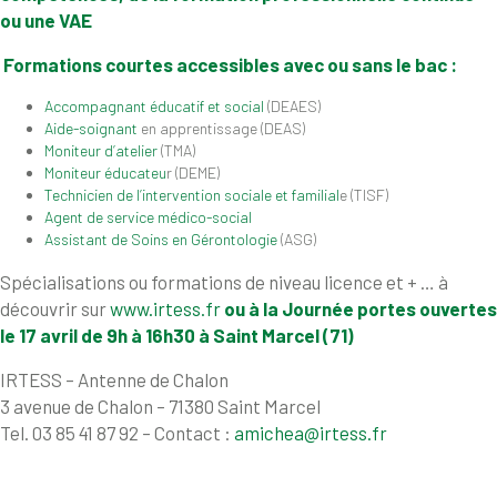
ou une VAE
Formations courtes accessibles avec ou sans le bac :
Accompagnant éducatif et social
(DEAES)
Aide-soignant
en apprentissage (DEAS)
Moniteur d’atelier
(TMA)
Moniteur éducateu
r (DEME)
Technicien de l’intervention sociale et familial
e (TISF)
Agent de service médico-social
Assistant de Soins en Gérontologie
(ASG)
Spécialisations ou formations de niveau licence et + … à
découvrir sur
www.irtess.fr
ou à la
Journée portes ouvertes
le 17 avril de 9h à 16h30
à Saint Marcel (71)
IRTESS – Antenne de Chalon
3 avenue de Chalon – 71380 Saint Marcel
Tel. 03 85 41 87 92 – Contact :
amichea@irtess.fr