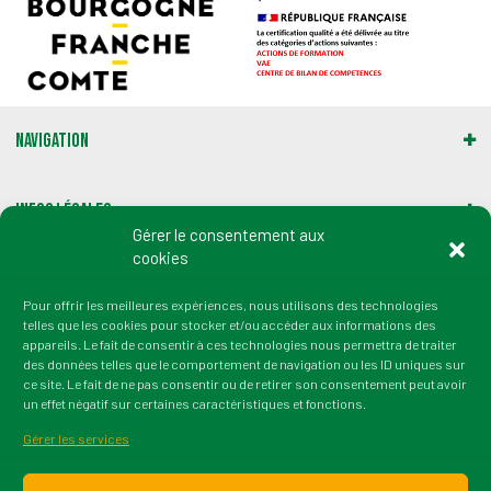
Navigation
Infos légales
Gérer le consentement aux
cookies
Gestion des cookies
Pour offrir les meilleures expériences, nous utilisons des technologies
telles que les cookies pour stocker et/ou accéder aux informations des
Adresse :
appareils. Le fait de consentir à ces technologies nous permettra de traiter
2 rue du Professeur Marion
des données telles que le comportement de navigation ou les ID uniques sur
21000 Dijon
ce site. Le fait de ne pas consentir ou de retirer son consentement peut avoir
un effet négatif sur certaines caractéristiques et fonctions.
tél. : 03 80 72 64 50
fax : 03 80 36 45 38
Gérer les services
Email : contact@irtess.fr