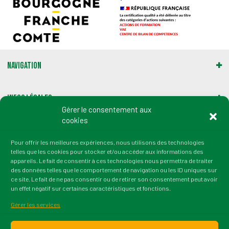
e
o
m
n
e
d
n
Navigation
e
t
v
Infos légales
u
Gérer le consentement aux
cookies
e
Gestion des cookies
s
Pour offrir les meilleures expériences, nous utilisons des technologies
telles que les cookies pour stocker et/ou accéder aux informations des
Adresse :
É
appareils. Le fait de consentir à ces technologies nous permettra de traiter
2 rue du Professeur Marion
des données telles que le comportement de navigation ou les ID uniques sur
v
21000 Dijon
ce site. Le fait de ne pas consentir ou de retirer son consentement peut avoir
un effet négatif sur certaines caractéristiques et fonctions.
tél. : 03 80 72 64 50
è
fax : 03 80 36 45 38
Gérer les services
n
Email : contact@irtess.fr