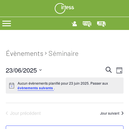
Évènements
Séminaire
23/06/2025
R
N
R
J
e
S
o
a
e
c
é
u
Aucun évènements planifié pour 23 juin 2025. Passer aux
h
v
évènements suivants
.
r
l
c
e
e
r
i
h
c
c
t
g
h
e
i
Jour précédent
e
Jour suivant
a
o
r
n
t
n