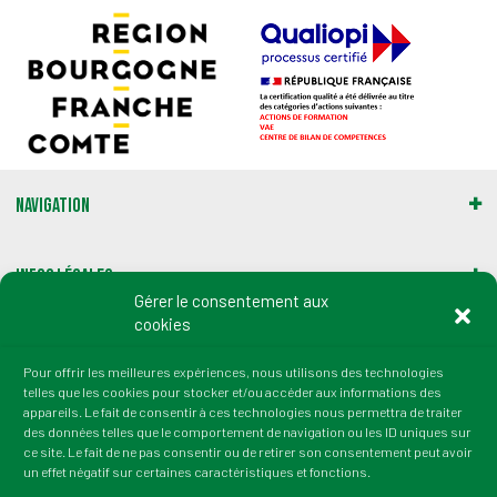
Navigation
Infos légales
Gérer le consentement aux
cookies
Gestion des cookies
Pour offrir les meilleures expériences, nous utilisons des technologies
telles que les cookies pour stocker et/ou accéder aux informations des
Adresse :
appareils. Le fait de consentir à ces technologies nous permettra de traiter
2 rue du Professeur Marion
des données telles que le comportement de navigation ou les ID uniques sur
21000 Dijon
ce site. Le fait de ne pas consentir ou de retirer son consentement peut avoir
un effet négatif sur certaines caractéristiques et fonctions.
tél. : 03 80 72 64 50