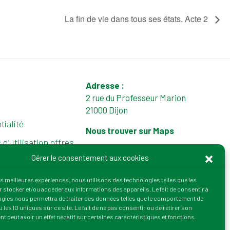
La fin de vie dans tous ses états. Acte 2
Adresse :
2 rue du Professeur Marion
21000 Dijon
tialité
Nous trouver sur Maps
d’utilisation offres
tél. : 03 80 72 64 50
Gérer le consentement aux cookies
Email :
contact@irtess.fr
 de vente
les meilleures expériences, nous utilisons des technologies telles que les
 stocker et/ou accéder aux informations des appareils. Le fait de consentir à
(UE)
gies nous permettra de traiter des données telles que le comportement de
 les ID uniques sur ce site. Le fait de ne pas consentir ou de retirer son
 peut avoir un effet négatif sur certaines caractéristiques et fonctions.