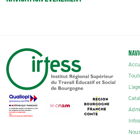
Navi
Accu
Toute
L’ag
Cata
Admi
Info
Nous