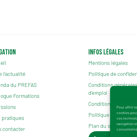
gation
Infos légales
eil
Mentions légales
 l’actualité
Politique de confiden
enda du PREFAS
Conditions générales 
d’emploi
logue Formations
Conditions générales
ssions
Pour offrir 
cookies pour
Politique de cookies 
s pratiques
ces technolo
navigation ou
Plan du site
 contacter
consentement