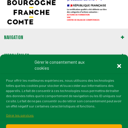
Navigation
Infos légales
Gérer le consentement aux
cookies
Gestion des cookies
Pour offrir les meilleures expériences, nous utilisons des technologies
telles que les cookies pour stocker et/ou accéder aux informations des
Adresse :
appareils. Le fait de consentir à ces technologies nous permettra de traiter
2 rue du Professeur Marion
des données telles que le comportement de navigation ou les ID uniques sur
21000 Dijon
ce site. Le fait de ne pas consentir ou de retirer son consentement peut avoir
un effet négatif sur certaines caractéristiques et fonctions.
tél. : 03 80 72 64 50
fax : 03 80 36 45 38
Gérer les services
Email : contact@irtess.fr