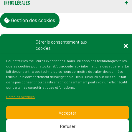
Infos légales
Gestion des cookies
Adresse :
Gérer le consentement aux
2 rue du Professeur Marion
cookies
21000 Dijon
tél. : 03 80 72 64 50
Pour offrir les meilleures expériences, nous utilisons des technologies telles
fax : 03 80 36 45 38
que les cookies pour stocker et/ou accéder aux informations des appareils. Le
Email : contact@irtess.fr
fait de consentir à ces technologies nous permettra de traiter des données
telles que le comportement de navigation ou les ID uniques sur ce site. Le fait
de ne pas consentir ou de retirer son consentement peut avoir un effet négatif
sur certaines caractéristiques et fonctions.
Gérer les services
© 2026 Irtess. Version : 1.1.5 Tous droits réservés. Une
Accepter
création Wazacom
Refuser