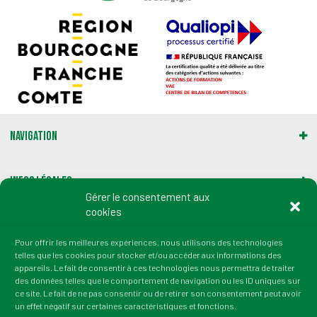
Navigation
Infos légales
Gérer le consentement aux
cookies
Gestion des cookies
Pour offrir les meilleures expériences, nous utilisons des technologies
telles que les cookies pour stocker et/ou accéder aux informations des
Adresse :
appareils. Le fait de consentir à ces technologies nous permettra de traiter
2 rue du Professeur Marion
des données telles que le comportement de navigation ou les ID uniques sur
21000 Dijon
ce site. Le fait de ne pas consentir ou de retirer son consentement peut avoir
un effet négatif sur certaines caractéristiques et fonctions.
tél. : 03 80 72 64 50