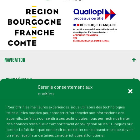
Navigation
Infos légales
Gérer le consentement aux
cookies
Gestion des cookies
Pour offrir les meilleures expériences, nous utilisons des technologies
telles que les cookies pour stocker et/ou accéder aux informations des
Adresse :
appareils. Le fait de consentir à ces technologies nous permettra de traiter
2 rue du Professeur Marion
des données telles que le comportement de navigation ou les ID uniques sur
21000 Dijon
ce site. Le fait de ne pas consentir ou de retirer son consentement peut avoir
un effet négatif sur certaines caractéristiques et fonctions.
tél. : 03 80 72 64 50