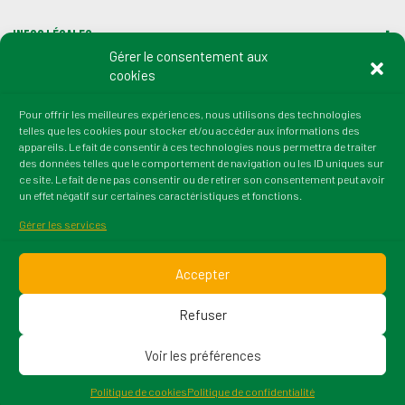
Infos légales
Gérer le consentement aux
cookies
Gestion des cookies
Pour offrir les meilleures expériences, nous utilisons des technologies
telles que les cookies pour stocker et/ou accéder aux informations des
Adresse :
appareils. Le fait de consentir à ces technologies nous permettra de traiter
2 rue du Professeur Marion
des données telles que le comportement de navigation ou les ID uniques sur
21000 Dijon
ce site. Le fait de ne pas consentir ou de retirer son consentement peut avoir
un effet négatif sur certaines caractéristiques et fonctions.
tél. : 03 80 72 64 50
fax : 03 80 36 45 38
Gérer les services
Email : contact@irtess.fr
Accepter
Refuser
Voir les préférences
© 2026 Irtess. Version : 1.1.5 Tous droits réservés. Une
création Wazacom
Politique de cookies
Politique de confidentialité