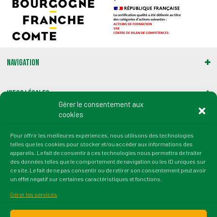
Navigation
Infos légales
Gérer le consentement aux
cookies
Gestion des cookies
Pour offrir les meilleures expériences, nous utilisons des technologies
telles que les cookies pour stocker et/ou accéder aux informations des
Adresse :
appareils. Le fait de consentir à ces technologies nous permettra de traiter
2 rue du Professeur Marion
des données telles que le comportement de navigation ou les ID uniques sur
21000 Dijon
ce site. Le fait de ne pas consentir ou de retirer son consentement peut avoir
un effet négatif sur certaines caractéristiques et fonctions.
tél. : 03 80 72 64 50
fax : 03 80 36 45 38
Gérer les services
Email : contact@irtess.fr