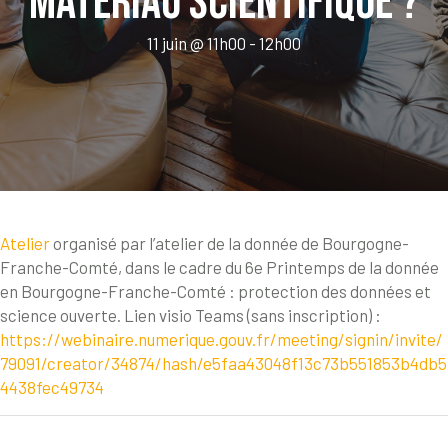
matériau scientifique ?
11 juin @ 11h00
-
12h00
Atelier
organisé par l’atelier de la donnée de Bourgogne-
Franche-Comté, dans le cadre du 6e Printemps de la donnée
en Bourgogne-Franche-Comté : protection des données et
science ouverte. Lien visio Teams (sans inscription) :
https://webinaire.numerique.gouv.fr/meeting/signin/invite/
79091/creator/34874/hash/e5faa43048f13c73b551853b4db5
4438fec49734