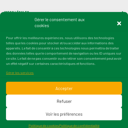
Infos légales
Gérer le consentement aux
cookies
Gestion des cookies
Pour offrir les meilleures expériences, nous utilisons des technologies
telles que les cookies pour stocker et/ou accéder aux informations des
Adresse :
appareils. Le fait de consentir à ces technologies nous permettra de traiter
2 rue du Professeur Marion
des données telles que le comportement de navigation ou les ID uniques sur
21000 Dijon
ce site. Le fait de ne pas consentir ou de retirer son consentement peut avoir
un effet négatif sur certaines caractéristiques et fonctions.
tél. : 03 80 72 64 50
fax : 03 80 36 45 38
Gérer les services
Email : contact@irtess.fr
Accepter
Refuser
Voir les préférences
© 2026 Irtess. Version : 1.1.5 Tous droits réservés. Une
création Wazacom
Politique de cookies
Politique de confidentialité