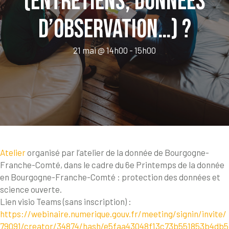
(entretiens, données
d’observation…) ?
21 mai @ 14h00
-
15h00
Atelier
organisé par l’atelier de la donnée de Bourgogne-
Franche-Comté, dans le cadre du 6e Printemps de la donnée
en Bourgogne-Franche-Comté : protection des données et
science ouverte.
Lien visio Teams (sans inscription) :
https://webinaire.numerique.gouv.fr/meeting/signin/invite/
79091/creator/34874/hash/e5faa43048f13c73b551853b4db5