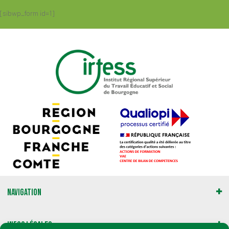
[sibwp_form id=1]
Navigation
Infos légales