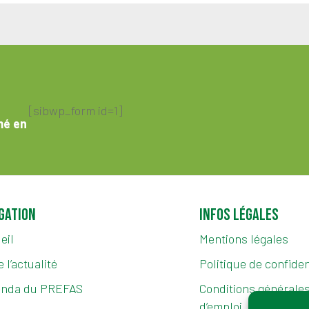
[sibwp_form id=1]
mé en
gation
Infos légales
eil
Mentions légales
 l’actualité
Politique de confiden
enda du PREFAS
Conditions générales 
d’emploi