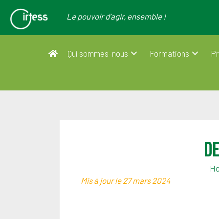
Le pouvoir d’agir, ensemble !
Qui sommes-nous
Formations
Pr
De
H
Mis à jour le 27 mars 2024