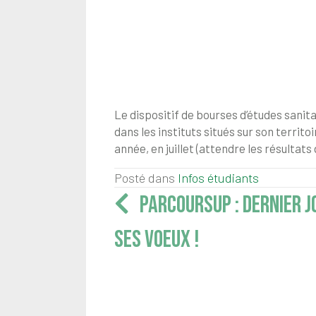
Le dispositif de bourses d’études sani
dans les instituts situés sur son territ
année, en juillet (attendre les résultats
Posté dans
Infos étudiants
Navigation
PARCOURSUP : DERNIER J
articles
SES VOEUX !