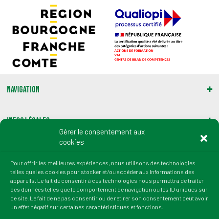
Navigation
Infos légales
Gérer le consentement aux
cookies
Gestion des cookies
Pour offrir les meilleures expériences, nous utilisons des technologies
telles que les cookies pour stocker et/ou accéder aux informations des
Adresse :
appareils. Le fait de consentir à ces technologies nous permettra de traiter
2 rue du Professeur Marion
des données telles que le comportement de navigation ou les ID uniques sur
21000 Dijon
ce site. Le fait de ne pas consentir ou de retirer son consentement peut avoir
un effet négatif sur certaines caractéristiques et fonctions.
tél. : 03 80 72 64 50