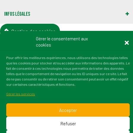
Infos légales
Gestion des cookies
Gérer le consentement aux
cookies
Adresse :
2 rue du Professeur Marion
Pour offrir les meilleures expériences, nous utilisons des technologies telles
21000 Dijon
que les cookies pour stocker et/ou accéder aux informations des appareils. Le
tél. : 03 80 72 64 50
fait de consentir à ces technologies nous permettra de traiter des données
telles que le comportement de navigation ou les ID uniques sur ce site. Le fait
fax : 03 80 36 45 38
de ne pas consentir ou de retirer son consentement peut avoir un effet négatif
Email : contact@irtess.fr
sur certaines caractéristiques et fonctions.
Gérer les services
Accepter
© 2026 Irtess. Version : 1.1.5 Tous droits réservés. Une
Refuser
création Wazacom