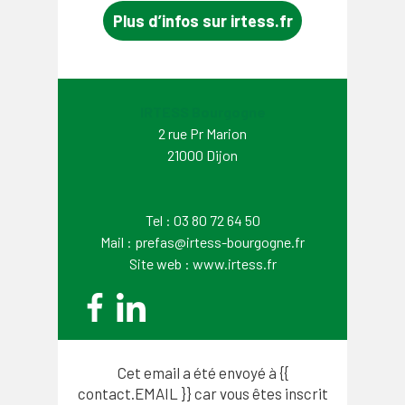
Plus d’infos sur irtess.fr
IRTESS Bourgogne
2 rue Pr Marion
21000 Dijon
Tel : 03 80 72 64 50
Mail :
prefas@irtess-bourgogne.fr
Site web :
www.irtess.fr
Cet email a été envoyé à {{
contact.EMAIL }} car vous êtes inscrit