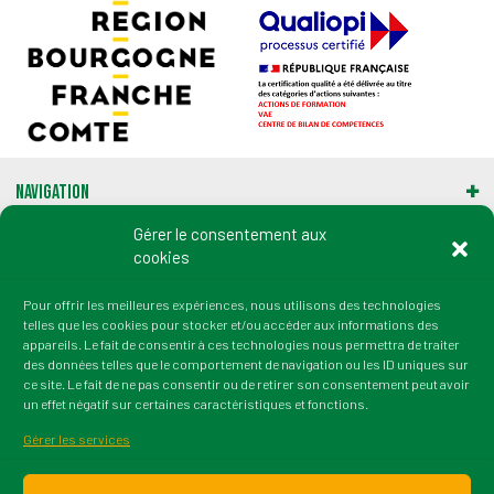
Navigation
Gérer le consentement aux
cookies
Infos légales
Pour offrir les meilleures expériences, nous utilisons des technologies
Gestion des cookies
telles que les cookies pour stocker et/ou accéder aux informations des
appareils. Le fait de consentir à ces technologies nous permettra de traiter
des données telles que le comportement de navigation ou les ID uniques sur
Adresse :
ce site. Le fait de ne pas consentir ou de retirer son consentement peut avoir
2 rue du Professeur Marion
un effet négatif sur certaines caractéristiques et fonctions.
21000 Dijon
Gérer les services
tél. : 03 80 72 64 50
fax : 03 80 36 45 38