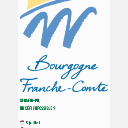
Serafin-PH,
un défi impossible ?
8 juillet