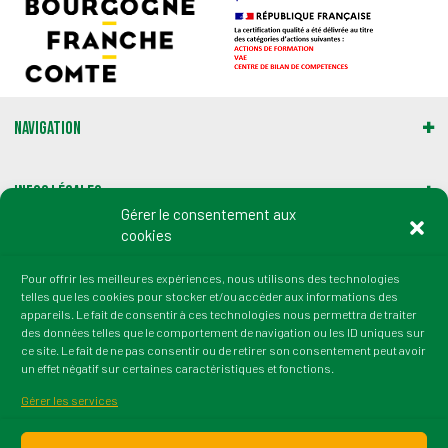
è
t
n
i
e
o
m
Navigation
n
e
d
n
Infos légales
e
t
Gérer le consentement aux
cookies
v
Gestion des cookies
u
Pour offrir les meilleures expériences, nous utilisons des technologies
telles que les cookies pour stocker et/ou accéder aux informations des
Adresse :
e
appareils. Le fait de consentir à ces technologies nous permettra de traiter
2 rue du Professeur Marion
des données telles que le comportement de navigation ou les ID uniques sur
s
21000 Dijon
ce site. Le fait de ne pas consentir ou de retirer son consentement peut avoir
un effet négatif sur certaines caractéristiques et fonctions.
tél. : 03 80 72 64 50
É
fax : 03 80 36 45 38
Gérer les services
v
Email : contact@irtess.fr