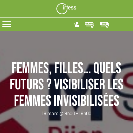
Femmes, filles… quels
futurs ? Visibiliser les
femmes invisibilisées
18 mars @ 9h00
-
18h00