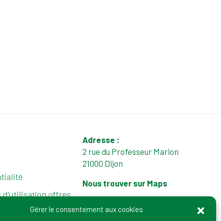
Adresse :
2 rue du Professeur Marion
21000 Dijon
tialité
Nous trouver sur Maps
d’utilisation offres
tél. : 03 80 72 64 50
Gérer le consentement aux cookies
Email :
contact@irtess.fr