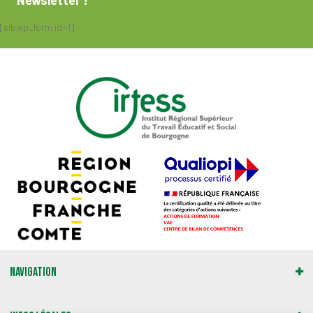
Newsletter !
[sibwp_form id=1]
Navigation