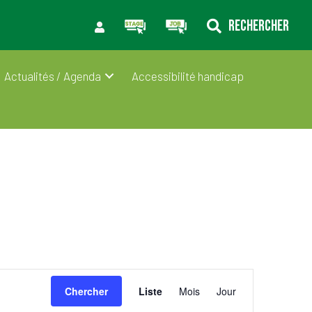
RECHERCHER
Actualités / Agenda
Accessibilité handicap
N
Chercher
Liste
Mois
Jour
a