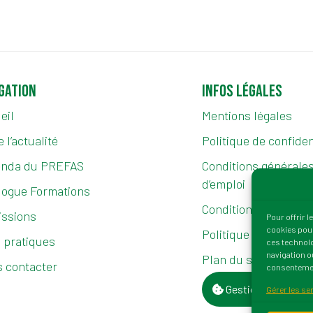
gation
Infos légales
eil
Mentions légales
 l’actualité
Politique de confiden
enda du PREFAS
Conditions générales 
d’emploi
logue Formations
Conditions générales
ssions
Pour offrir 
cookies pour
Politique de cookies 
s pratiques
ces technolo
navigation ou
Plan du site
 contacter
consentement
Gestion des cooki
Gérer les se