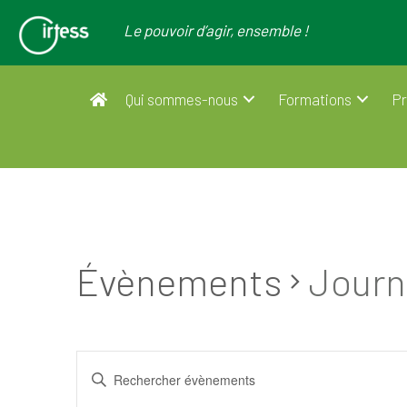
Le pouvoir d’agir, ensemble !
Qui sommes-nous
Formations
Pr
Évènements
Journ
R
S
a